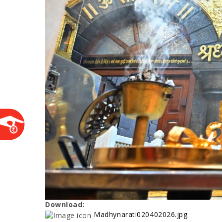
Download:
Madhynarati020402026.jpg