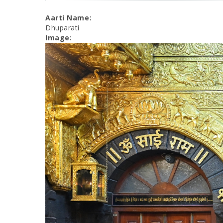
Aarti Name:
Dhuparati
Image: