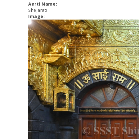
Aarti Name:
Shejarati
Image: