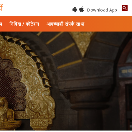
डी
Download App
ाप
निविदा / कोटेशन
आमच्याशी संपर्क साधा