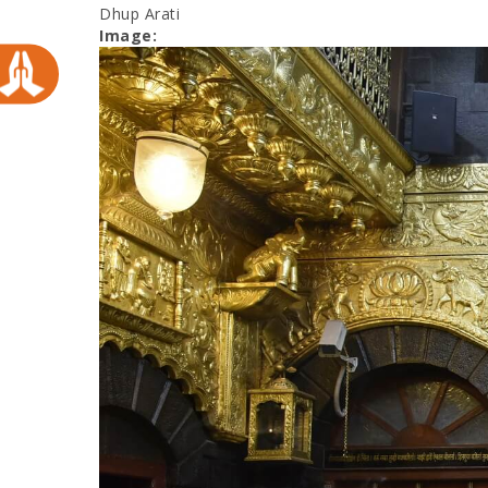
Dhup Arati
Image: