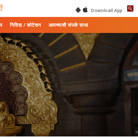
डी
Download App
ाप
निविदा / कोटेशन
आमच्याशी संपर्क साधा