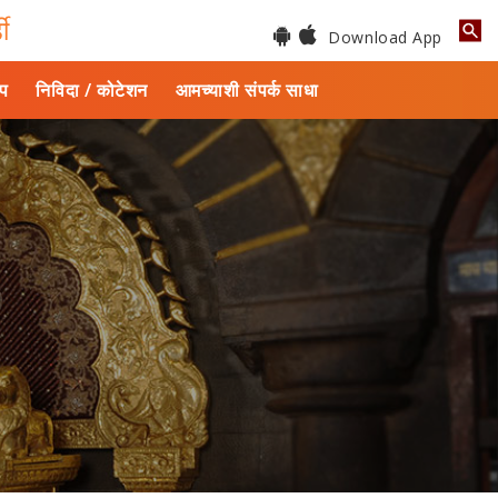
डी
Download App
ाप
निविदा / कोटेशन
आमच्याशी संपर्क साधा