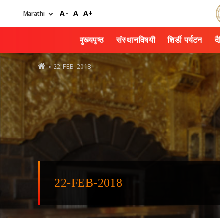
Skip
A-
A
A+
to
main
content
मुख्यपृष्ठ
संस्थानविषयी
शिर्डी पर्यटन
द
You
» 22-FEB-2018
are
here
22-FEB-2018