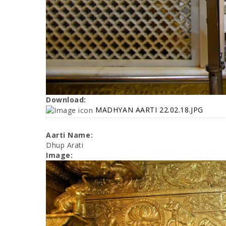
Download:
MADHYAN AARTI 22.02.18.JPG
Aarti Name:
Dhup Arati
Image: