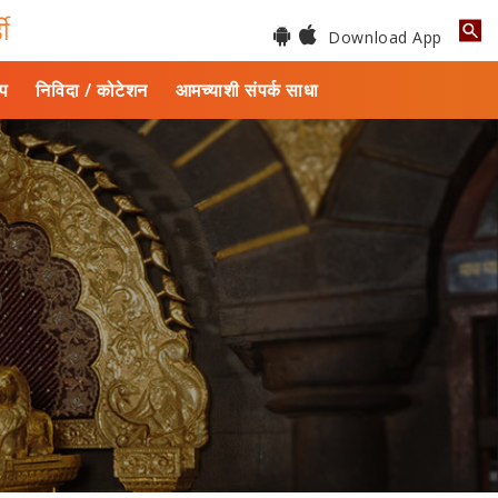
डी
Download App
ाप
निविदा / कोटेशन
आमच्याशी संपर्क साधा