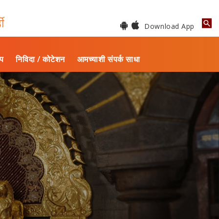
डी
Download App
ाप
निविदा / कोटेशन
आमच्याशी संपर्क साधा