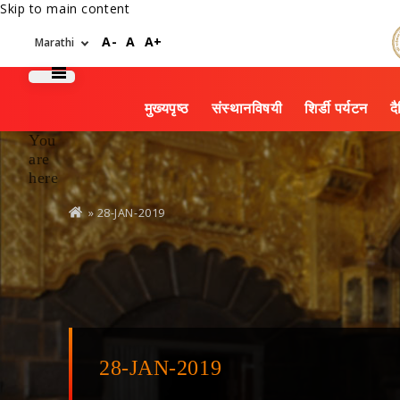
Skip to main content
A-
A
A+
मुख्यपृष्ठ
संस्थानविषयी
शिर्डी पर्यटन
द
You
are
here
» 28-JAN-2019
28-JAN-2019