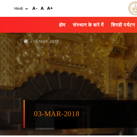
Skip
A-
A
A+
to
main
content
होम
संस्थान के बारे में
शिरडी पर्यटन
You
» 03-MAR-2018
are
here
03-MAR-2018