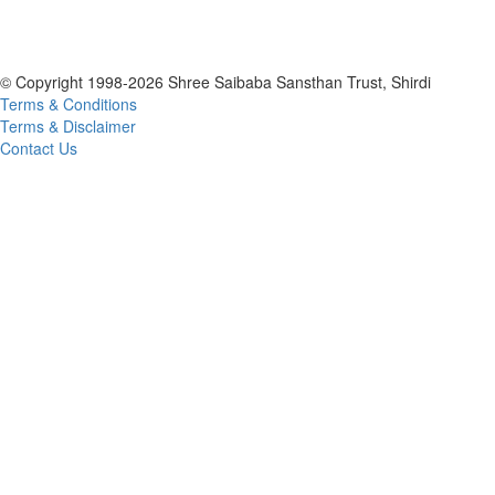
+91 7588375204 / 7588371245 /7588373189 / 7588374469
Grievance [Complaint & Suggestion] 02423-259292
© Copyright 1998-2026 Shree Saibaba Sansthan Trust, Shirdi
Terms & Conditions
Terms & Disclaimer
Contact Us