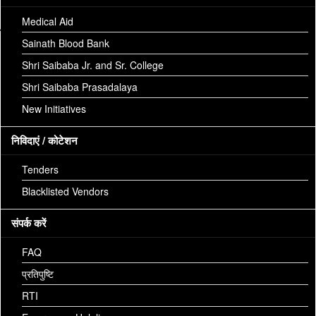
Medical Aid
जानकारी
Sainath Blood Bank
Shri Saibaba Jr. and Sr. College
Screen Reader Access
Shri Saibaba Prasadalaya
कार्य अवधि
New Initiatives
अपील
निविदाएं / कोटेशन
ठराव
Tenders
माहिती अधिकार कायदा कलम- 4
Blacklisted Vendors
वार्षिक रिपोर्ट
संपर्क करें
संस्थान नियम
FAQ
सांख्यिकी अहवाल
प्रतिपुष्टि
सूचना
RTI