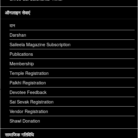
ऑनलाइन सेवाएं
दान
Darshan
Saileela Magazine Subscription
Publications
Membership
Download:
madhyan arti 07.10.18 (1).jpg
Temple Registration
Palkhi Registration
Devotee Feedback
Sai Sevak Registration
Vendor Registration
Shawl Donation
सामाजिक गतिविधि