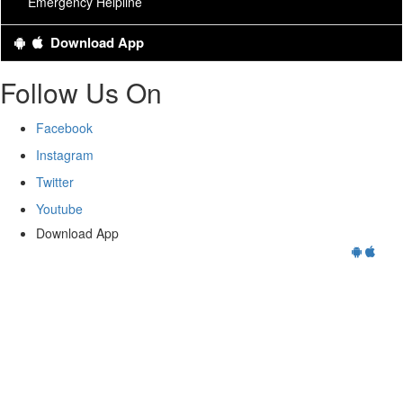
Emergency Helpline
Information Centers
Download App
Recruitment Regulations 2025
Follow Us On
Facebook
Instagram
Twitter
Youtube
Download App
Reach Us On
For Online Services please do contact on
02423-258965
,
02423-258966
,
Help Line No.