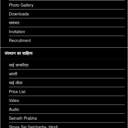
Image:
Photo Gallery
Downloads
समाचार
Invitation
Recruitment
संस्थान का साहित्य
साई सत्चरित्र
आरती
Download:
साई लीला
kakad arti 07.10.18 (2).jpg
Price List
Video
Aarti Name:
Madhyan Arati
Audio
Image:
Sainath Prabha
Shree Sai Satcharita- Hindi