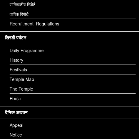
सांख्यिकीय रिपोर्ट
वार्षिक रिपोर्ट
Recruitment Regulations
शिरडी पर्यटन
Daily Programme
History
Festivals
07-OCT-2018
Temple Map
The Temple
Language
Undefined
Pooja
Arati Date:
Sunday, October 7, 2018
दैनिक अद्यतन
Aarti Details:
Appeal
Aarti Name:
Kakad Arati
Notice