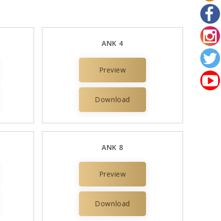
ANK 4
Preview
Download
ANK 8
Preview
Download