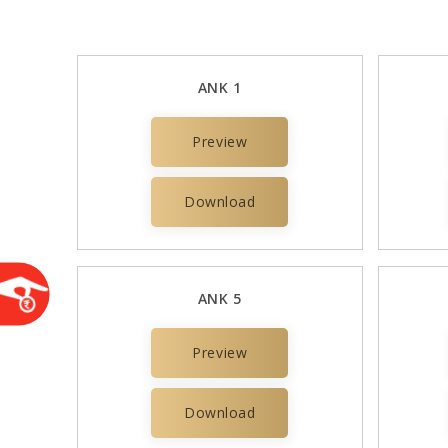
ANK 1
Preview
Download
ANK 5
Preview
Download