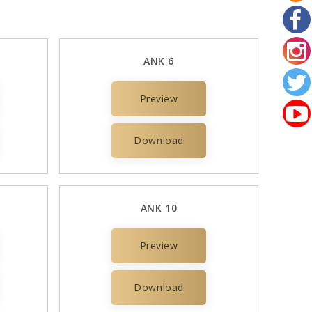
ANK 6
Preview
Download
ANK 10
Preview
Download