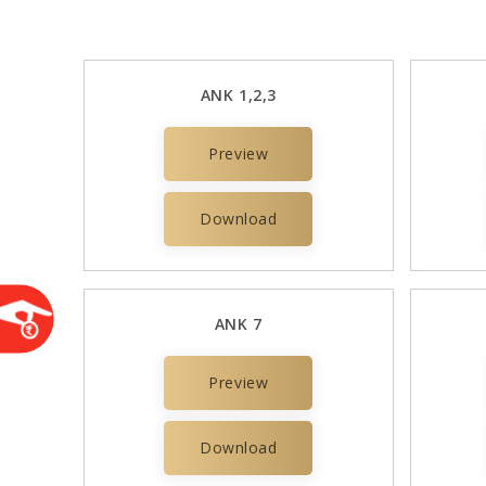
ANK 1,2,3
Preview
Download
ANK 7
Preview
Download