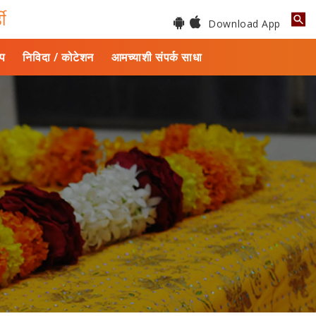
डी
Download App
ाप
निविदा / कोटेशन
आमच्याशी संपर्क साधा