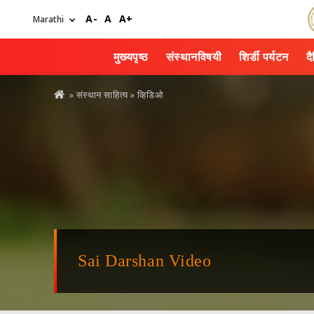
Skip
A-
A
A+
to
main
content
मुख्यपृष्ठ
संस्थानविषयी
शिर्डी पर्यटन
द
You
»
संस्थान साहित्य
» व्हिडिओ
are
here
Sai Darshan Video