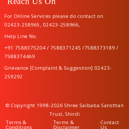
Reach Us On
For Online Services please do contact on
02423-258965
,
02423-258966
,
Help Line No.
+91 7588375204 / 7588371245 /7588373189 /
7588374469
Grievance [Complaint & Suggestion] 02423-
259292
© Copyright 1998-2026 Shree Saibaba Sansthan
Trust, Shirdi
Terms &
Terms &
Contact
Conditions
Disclaimer
Us