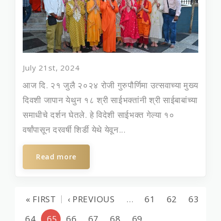
July 21st, 2024
आज दि. २१ जुलै २०२४ रोजी गुरुपौर्णिमा उत्‍सवाच्‍या मुख्‍य
दिवशी जापान येथुन १८ श्री साईभक्‍तांनी श्री साईबाबांच्‍या
समाधीचे दर्शन घेतले. हे विदेशी साईभक्‍त गेल्‍या १०
वर्षांपासून दरवर्षी शिर्डी येथे येवून...
Read more
« FIRST
‹ PREVIOUS
…
61
62
63
64
65
66
67
68
69
…