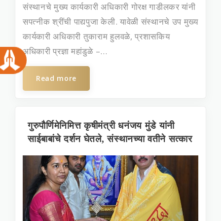
संस्थानचे मुख्‍य कार्यकारी अधिकारी गोरक्ष गाडीलकर यांनी
सपत्‍नीक श्रींची पाद्यपुजा केली. यावेळी संस्‍थानचे उप मुख्‍य
कार्यकारी अधिकारी तुकाराम हुलवळे, प्रशासकिय
अधिकारी प्रज्ञा महांडुळे –...
Read more
गुरुपौर्णिमेनिमित्त कृषीमंत्री धनंजय मुंडे यांनी
साईबाबांचे दर्शन घेतले, संस्‍थानच्‍या वतीने सत्‍कार