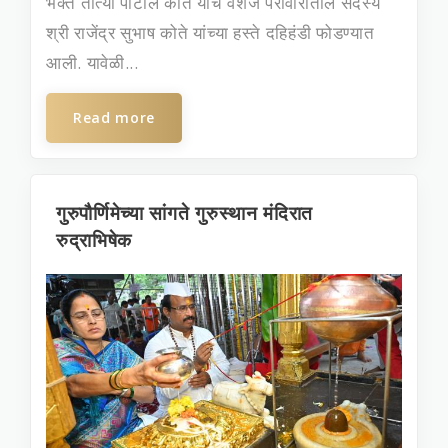
भक्‍त तात्‍या पाटील कोते यांचे वंशज परीवारातील सदस्‍य
श्री राजेंद्र सुभाष कोते यांच्‍या हस्‍ते दहिहंडी फोडण्यात
आली. यावेळी...
Read more
गुरुपौर्णिमेच्या सांगते गुरुस्‍थान मंदिरात
रुद्राभिषेक