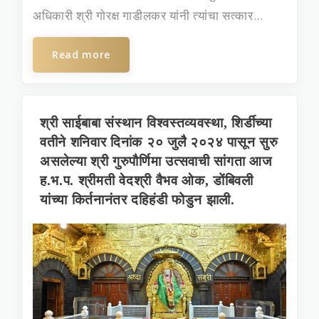
अधिकारी श्री गोरक्ष गाडीलकर यांनी त्‍यांचा सत्‍कार...
Read more
श्री साईबाबा संस्थान विश्वस्तव्यवस्था, शिर्डीच्या
वतीने शनिवार दिनांक २० जुलै २०२४ पासून सुरु
असलेल्‍या श्री गुरुपौर्णिमा उत्‍सवाची सांगता आज
ह.भ.प. श्रीमती वेदश्री वैभव ओक, डोंबिवली
यांच्‍या किर्तनानंतर दहिहंडी फोडुन झाली.