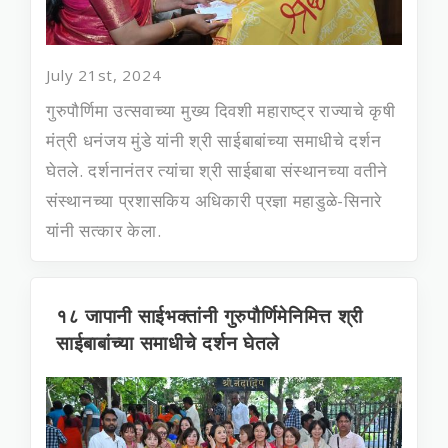
July 21st, 2024
गुरुपौर्णिमा उत्‍सवाच्‍या मुख्‍य दिवशी महाराष्‍ट्र राज्‍याचे कृषी
मंत्री धनंजय मुंडे यांनी श्री साईबाबांच्‍या समाधीचे दर्शन
घेतले. दर्शनानंतर त्‍यांचा श्री साईबाबा संस्‍थानच्‍या वतीने
संस्‍थानच्‍या प्रशासकिय अधिकारी प्रज्ञा महाडुळे-सिनारे
यांनी सत्‍कार केला.
१८ जापानी साईभक्तांनी गुरुपौर्णिमेनिमित्त श्री
साईबाबांच्या समाधीचे दर्शन घेतले