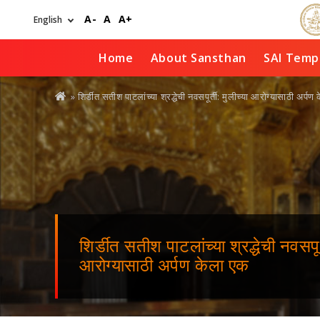
Skip
A-
A
A+
to
main
content
Home
About Sansthan
SAI Temp
You
» शिर्डीत सतीश पाटलांच्या श्रद्धेची नवसपूर्ती: मुलीच्या आरोग्यासाठी अर्पण
are
here
शिर्डीत सतीश पाटलांच्या श्रद्धेची नवसपूर्
आरोग्यासाठी अर्पण केला एक