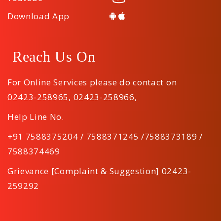
Download App
Reach Us On
For Online Services please do contact on
02423-258965
,
02423-258966
,
Help Line No.
+91 7588375204 / 7588371245 /7588373189 /
7588374469
Grievance [Complaint & Suggestion] 02423-
259292