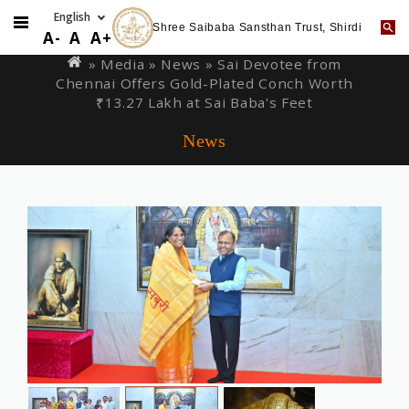
Shree Saibaba Sansthan Trust, Shirdi
Skip
You
A-
A
A+
to
are
» Media »
News
» Sai Devotee from
main
Chennai Offers Gold-Plated Conch Worth
here
content
₹13.27 Lakh at Sai Baba's Feet
News