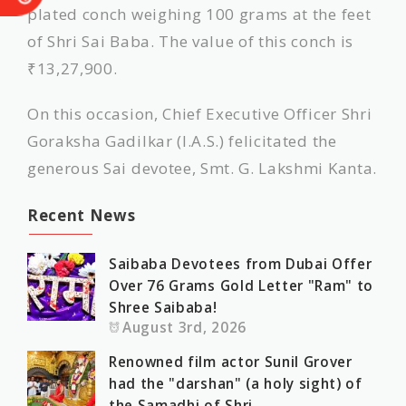
plated conch weighing 100 grams at the feet
of Shri Sai Baba. The value of this conch is
₹13,27,900.
On this occasion, Chief Executive Officer Shri
Goraksha Gadilkar (I.A.S.) felicitated the
generous Sai devotee, Smt. G. Lakshmi Kanta.
Recent News
Saibaba Devotees from Dubai Offer
Over 76 Grams Gold Letter "Ram" to
Shree Saibaba!
August 3rd, 2026
Renowned film actor Sunil Grover
had the "darshan" (a holy sight) of
the Samadhi of Shri