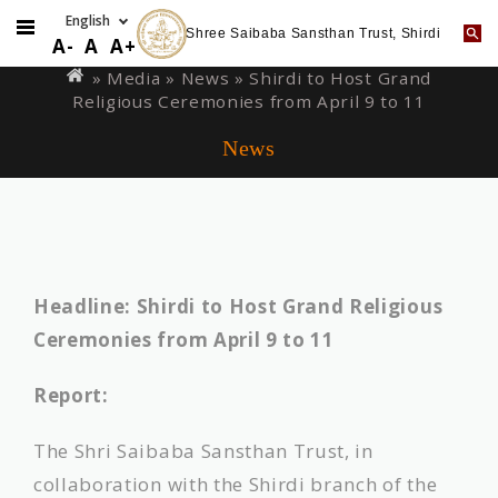
Shree Saibaba Sansthan Trust, Shirdi
Skip
You
A-
A
A+
to
are
» Media »
News
» Shirdi to Host Grand
main
Religious Ceremonies from April 9 to 11
here
content
News
Headline: Shirdi to Host Grand Religious
Ceremonies from April 9 to 11
Report:
The Shri Saibaba Sansthan Trust, in
collaboration with the Shirdi branch of the