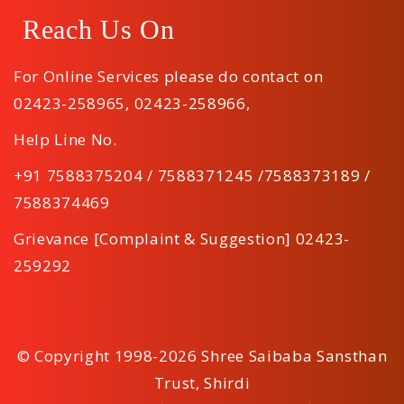
Reach Us On
For Online Services please do contact on
02423-258965
,
02423-258966
,
Help Line No.
+91 7588375204 / 7588371245 /7588373189 /
7588374469
Grievance [Complaint & Suggestion] 02423-
259292
© Copyright 1998-2026 Shree Saibaba Sansthan
Trust, Shirdi