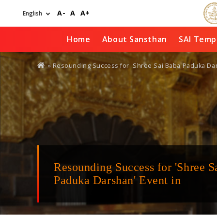
Skip
A-
A
A+
to
main
content
Home
About Sansthan
SAI Temp
You
» Resounding Success for 'Shree Sai Baba Paduka Da
are
here
Resounding Success for 'Shree S
Paduka Darshan' Event in