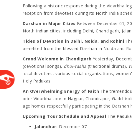
Following a historic response during the Vidarbha le
reception from devotees during its North India sched
Darshan in Major Cities
Between December 01, 2025
North Indian cities, including Delhi, Chandigarh, Jal
Tides of Devotion in Delhi, Noida, and Rohini
The
benefited from the blessed Darshan in Noida and Roh
Grand Welcome in Chandigarh
Yesterday, Decembe
(devotional songs),
dhol-tasha
(traditional drums),
t
local devotees, various social organizations, women'
Holy Padukas.
An Overwhelming Energy of Faith
The tremendous 
prior Vidarbha tour in Nagpur, Chandrapur, Gadchiroli
age homes respectfully participating in the Darshan 
Upcoming Tour Schedule and Appeal
The Padukas 
Jalandhar:
December 07