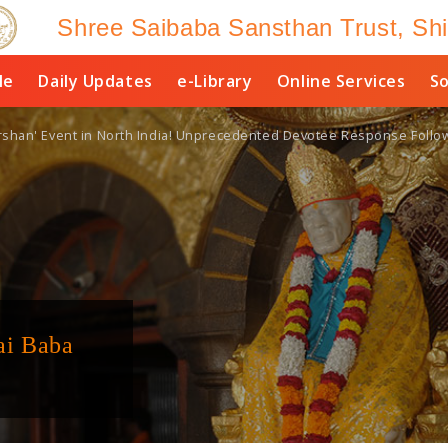
Shree Saibaba Sansthan Trust, Shi
le
Daily Updates
e-Library
Online Services
So
rshan' Event in North India! Unprecedented Devotee Response Follo
ai Baba