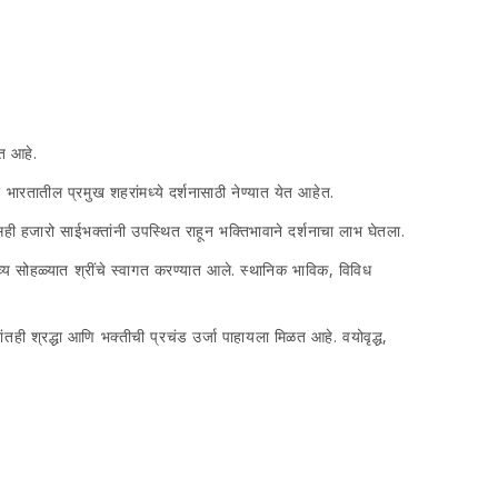
ळत आहे.
ारतातील प्रमुख शहरांमध्ये दर्शनासाठी नेण्यात येत आहेत.
ासही हजारो साईभक्तांनी उपस्थित राहून भक्तिभावाने दर्शनाचा लाभ घेतला.
व्य सोहळ्यात श्रींचे स्वागत करण्यात आले. स्थानिक भाविक, विविध
रांतही श्रद्धा आणि भक्तीची प्रचंड उर्जा पाहायला मिळत आहे. वयोवृद्ध,