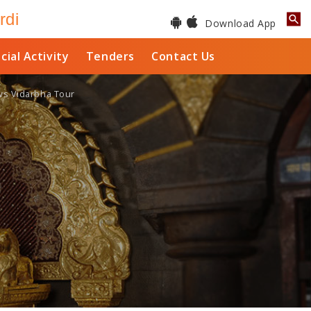
rdi
Download App
cial Activity
Tenders
Contact Us
ws Vidarbha Tour