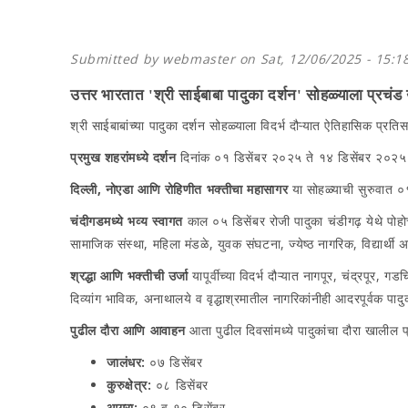
Submitted by
webmaster
on Sat, 12/06/2025 - 15:1
उत्तर भारतात 'श्री साईबाबा पादुका दर्शन' सोहळ्याला प्रचंड उ
श्री साईबाबांच्या पादुका दर्शन सोहळ्याला विदर्भ दौऱ्यात ऐतिहासिक प्रत
प्रमुख शहरांमध्ये दर्शन
दिनांक ०१ डिसेंबर २०२५ ते १४ डिसेंबर २०२५ या 
दिल्ली, नोएडा आणि रोहिणीत भक्तीचा महासागर
या सोहळ्याची सुरुवात ०१ 
चंदीगडमध्ये भव्य स्वागत
काल ०५ डिसेंबर रोजी पादुका चंडीगढ़ येथे पोहो
सामाजिक संस्था, महिला मंडळे, युवक संघटना, ज्येष्ठ नागरिक, विद्यार्थी अशा
श्रद्धा आणि भक्तीची उर्जा
यापूर्वीच्या विदर्भ दौऱ्यात नागपूर, चंद्रपूर,
दिव्यांग भाविक, अनाथालये व वृद्धाश्रमातील नागरिकांनीही आदरपूर्वक पा
पुढील दौरा आणि आवाहन
आता पुढील दिवसांमध्ये पादुकांचा दौरा खालील 
जालंधर:
०७ डिसेंबर
कुरुक्षेत्र:
०८ डिसेंबर
आग्रा:
०९ व १० डिसेंबर