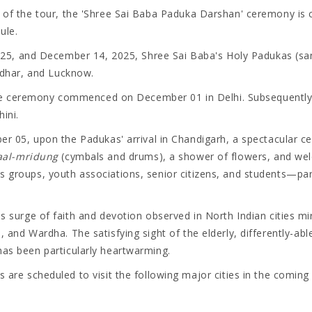
g of the tour, the 'Shree Sai Baba Paduka Darshan' ceremony is 
ule.
, and December 14, 2025, Shree Sai Baba's Holy Padukas (sanda
andhar, and Lucknow.
 ceremony commenced on December 01 in Delhi. Subsequently, 
ini.
r 05, upon the Padukas' arrival in Chandigarh, a spectacular 
aal-mridung
(cymbals and drums), a shower of flowers, and welc
s groups, youth associations, senior citizens, and students—pa
surge of faith and devotion observed in North Indian cities mi
, and Wardha. The satisfying sight of the elderly, differently-a
has been particularly heartwarming.
are scheduled to visit the following major cities in the coming