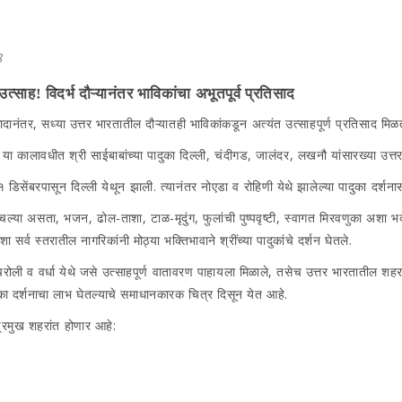
8
त्साह! विदर्भ दौऱ्यानंतर भाविकांचा अभूतपूर्व प्रतिसाद
िसादानंतर, सध्या उत्तर भारतातील दौऱ्यातही भाविकांकडून अत्यंत उत्साहपूर्ण प्रतिसाद मि
कालावधीत श्री साईबाबांच्या पादुका दिल्ली, चंदीगड, जालंदर, लखनौ यांसारख्या उत्तर भ
डिसेंबरपासून दिल्ली येथून झाली. त्यानंतर नोएडा व रोहिणी येथे झालेल्या पादुका दर्शन
चल्या असता, भजन, ढोल-ताशा, टाळ-मृदुंग, फुलांची पुष्पवृष्टी, स्वागत मिरवणुका अशा भ
 सर्व स्तरातील नागरिकांनी मोठ्या भक्तिभावाने श्रींच्या पादुकांचे दर्शन घेतले.
 गडचिरोली व वर्धा येथे जसे उत्साहपूर्ण वातावरण पाहायला मिळाले, तसेच उत्तर भारतातील शह
दुका दर्शनाचा लाभ घेतल्याचे समाधानकारक चित्र दिसून येत आहे.
प्रमुख शहरांत होणार आहे: