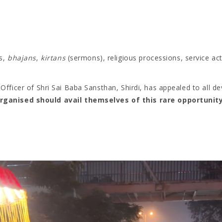
s,
bhajans
,
kirtans
(sermons), religious processions, service ac
e Officer of Shri Sai Baba Sansthan, Shirdi, has appealed to all d
anised should avail themselves of this rare opportunity