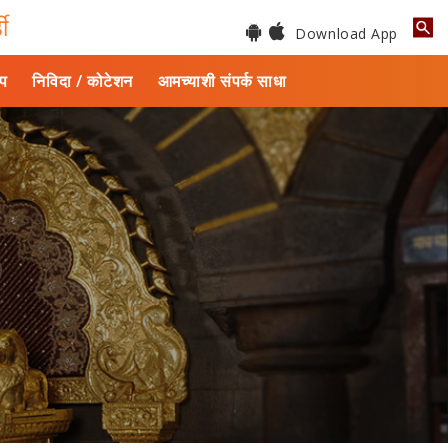
डी
Download App
ाप
निविदा / कोटेशन
आमच्याशी संपर्क साधा