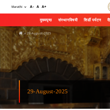
Skip
A-
A
A+
to
main
content
मुख्यपृष्ठ
संस्थानविषयी
शिर्डी पर्यटन
द
You
» 29-August-2025
are
here
29-August-2025