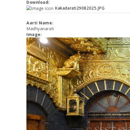
Download:
Kakadarati29082025.JPG
Aarti Name:
Madhyanarati
Image: