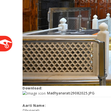
Download:
Madhyanarati29082025.JPG
Aarti Name:
Dhuparati