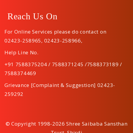
Reach Us On
For Online Services please do contact on
02423-258965
,
02423-258966
,
Help Line No.
+91 7588375204 / 7588371245 /7588373189 /
7588374469
Grievance [Complaint & Suggestion] 02423-
259292
© Copyright 1998-2026 Shree Saibaba Sansthan
Trust, Shirdi