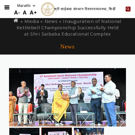
श्री साईबाबा संस्थान विश्वस्तव्यवस्था, शिर्डी
Skip
You
A-
A
A+
to
are
» Media »
News
» Inauguration of National
main
Kettlebell Championship Successfully Held
here
content
at Shri Saibaba Educational Complex
News