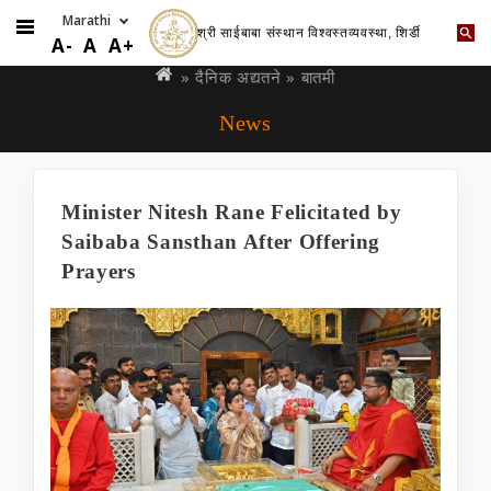
श्री साईबाबा संस्थान विश्वस्तव्यवस्था, शिर्डी
Skip
You
A-
A
A+
to
are
»
दैनिक अद्यतने
» बातमी
main
here
News
content
Minister Nitesh Rane Felicitated by
Saibaba Sansthan After Offering
Prayers