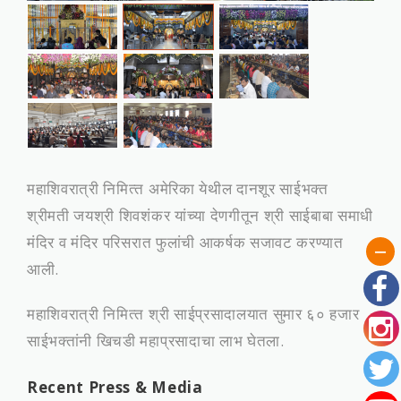
महाशिवरात्री निमित्‍त अमेरिका येथील दानशूर साईभक्‍त
श्रीमती जयश्री शिवशंकर यांच्‍या देणगीतून श्री साईबाबा समाधी
मंदिर व मंदिर परिसरात फुलांची आकर्षक सजावट करण्‍यात
आली.
महाशिवरात्री निमित्‍त श्री साईप्रसादालयात सुमार ६० हजार
साईभक्‍तांनी खिचडी महाप्रसादाचा लाभ घेतला.
Recent Press & Media