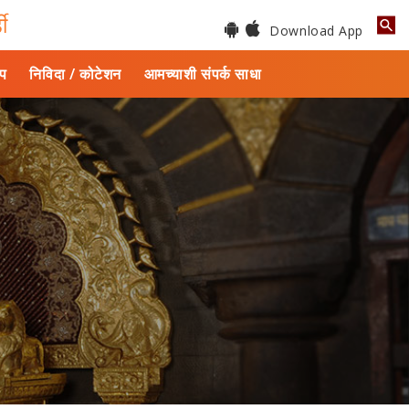
डी
Download App
ाप
निविदा / कोटेशन
आमच्याशी संपर्क साधा