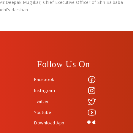
Mr.Deepak Muglikar, Chief Executive Officer of Shri Saibaba
adhi’s darshan.
Follow Us On
Facebook
Instagram
Twitter
Youtube
Download App