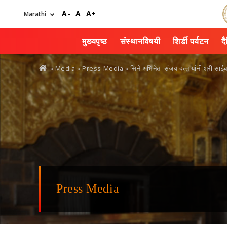
Skip
A-
A
A+
to
main
content
मुख्यपृष्ठ
संस्थानविषयी
शिर्डी पर्यटन
द
You
» Media »
Press Media
» सिने अभिनेता संजय दत्‍त यांनी श्री साईबा
are
here
Press Media