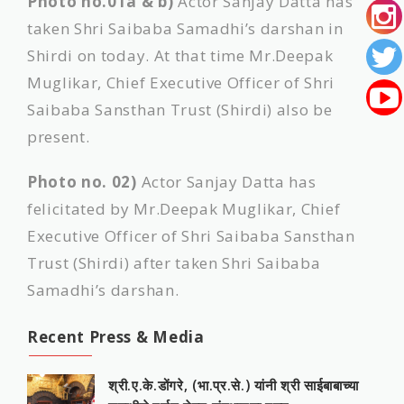
Photo no.01a & b)
Actor Sanjay Datta has
taken Shri Saibaba Samadhi’s darshan in
Shirdi on today. At that time Mr.Deepak
Muglikar, Chief Executive Officer of Shri
Saibaba Sansthan Trust (Shirdi) also be
present.
Photo no. 02)
Actor Sanjay Datta has
felicitated by Mr.Deepak Muglikar, Chief
Executive Officer of Shri Saibaba Sansthan
Trust (Shirdi) after taken Shri Saibaba
Samadhi’s darshan.
Recent Press & Media
श्री.ए.के.डोंगरे, (भा.प्र.से.) यांनी श्री साईबाबाच्या