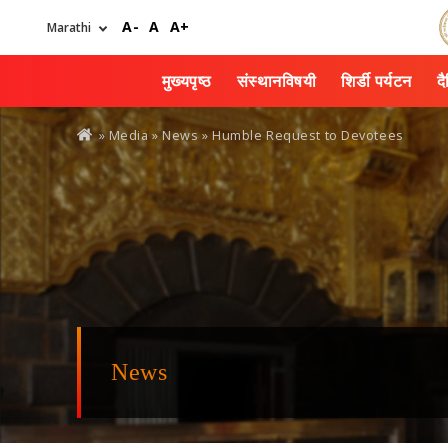
Skip
A-
A
A+
to
main
content
मुख्यपृष्ठ
संस्थानविषयी
शिर्डी पर्यटन
द
You
» Media »
News
» Humble Request to Devotees
are
here
News